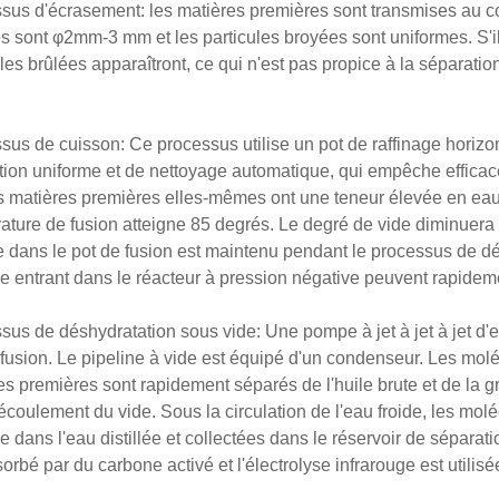
sus d'écrasement: les matières premières sont transmises au co
s sont φ2mm-3 mm et les particules broyées sont uniformes. S'ils
ules brûlées apparaîtront, ce qui n'est pas propice à la séparatio
sus de cuisson: Ce processus utilise un pot de raffinage horizo
ation uniforme et de nettoyage automatique, qui empêche efficac
s matières premières elles-mêmes ont une teneur élevée en ea
ature de fusion atteigne 85 degrés. Le degré de vide diminuera a
e dans le pot de fusion est maintenu pendant le processus de dés
e entrant dans le réacteur à pression négative peuvent rapideme
sus de déshydratation sous vide: Une pompe à jet à jet à jet d'ea
 fusion. Le pipeline à vide est équipé d'un condenseur. Les molé
es premières sont rapidement séparés de l'huile brute et de la gr
'écoulement du vide. Sous la circulation de l'eau froide, les mo
ce dans l'eau distillée et collectées dans le réservoir de séparat
sorbé par du carbone activé et l'électrolyse infrarouge est utili