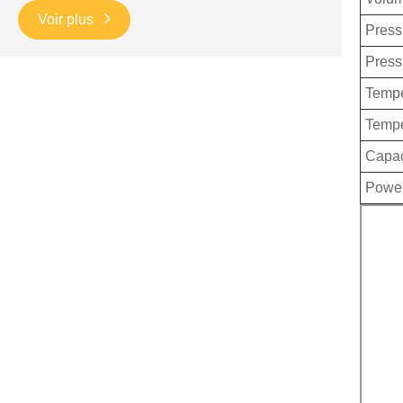
Voir plus
Press
Press
Tempé
Tempé
Capac
Powe