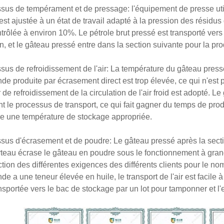
sus de tempérament et de pressage: l'équipement de presse utilis
 est ajustée à un état de travail adapté à la pression des résidus
trôlée à environ 10%. Le pétrole brut pressé est transporté vers 
ion, et le gâteau pressé entre dans la section suivante pour la pr
sus de refroidissement de l'air: La température du gâteau press
nde produite par écrasement direct est trop élevée, ce qui n'est
r de refroidissement de la circulation de l'air froid est adopté. Le 
 le processus de transport, ce qui fait gagner du temps de product
ne une température de stockage appropriée.
sus d'écrasement et de poudre: Le gâteau pressé après la secti
teau écrase le gâteau en poudre sous le fonctionnement à grande
ction des différentes exigences des différents clients pour le 
de a une teneur élevée en huile, le transport de l'air est facile
ansportée vers le bac de stockage par un lot pour tamponner et l