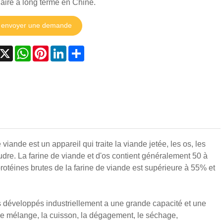
aire à long terme en Chine.
envoyer une demande
acebook
X
WhatsApp
Pinterest
LinkedIn
Share
ande est un appareil qui traite la viande jetée, les os, les
udre. La farine de viande et d'os contient généralement 50 à
otéines brutes de la farine de viande est supérieure à 55% et
s développés industriellement a une grande capacité et une
le mélange, la cuisson, la dégagement, le séchage,