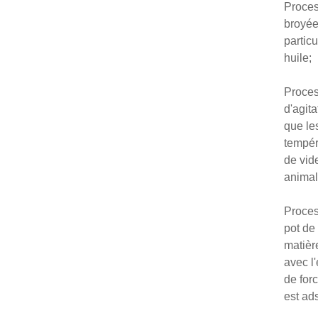
Proces
broyée
partic
huile;
Proces
d'agit
que le
tempér
de vid
animal
Proces
pot de
matièr
avec l
de for
est ad