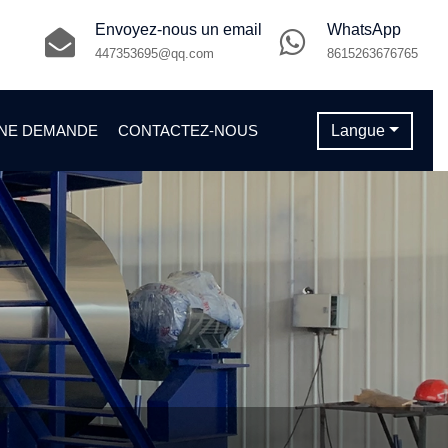
Envoyez-nous un email
WhatsApp
447353695@qq.com
8615263676765
NE DEMANDE
CONTACTEZ-NOUS
Langue