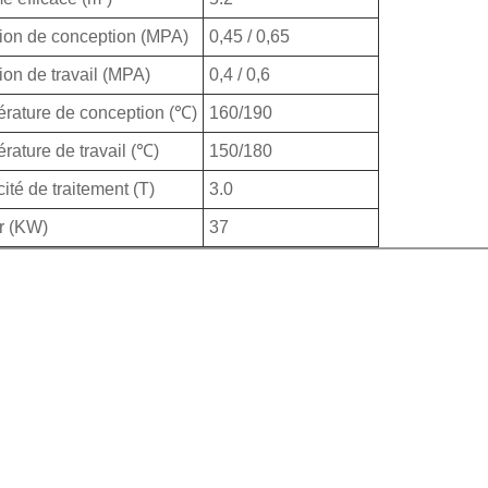
ion de conception (MPA)
0,45 / 0,65
ion de travail (MPA)
0,4 / 0,6
rature de conception (℃)
160/190
rature de travail (℃)
150/180
ité de traitement (T)
3.0
r (KW)
37