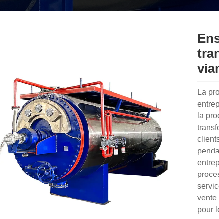
Ens
tra
via
La pr
entrep
la pro
transf
client
penda
entrep
proce
servic
vente 
pour 