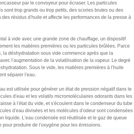
ncasseur par le convoyeur pour écraser. Les particules
 sont trop grands ou trop petits, des scories brutes ou des
n des résidus d'huile et affecte les performances de la presse à
ntal à vide avec une grande zone de chauffage, un dispositif
ement les matières premières ou les particules brûlées. Parce
u, la déshydratation sous vide commence après que la
vec l'augmentation de la volatilisation de la vapeur. Le degré
hydratation. Sous le vide, les matières premières à l'huile
nt séparer l'eau.
u est utilisée pour générer un état de pression négatif dans le
cules d'eau et les volatils micromoléculaires odorants dans les
aisse à l'état du vide, et s'écoulent dans le condenseur du tube
lécules d'eau divisées et les molécules d'odeur sont condensées
ion liquide. L'eau condensée est réutilisée et le gaz de queue
sée pour produire de l'oxygène pour les émissions.