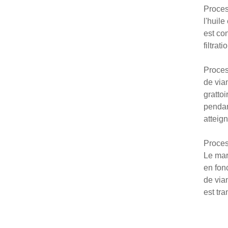
Proces
l'huile
est con
filtrat
Proces
de via
grattoi
pendant
atteig
Proces
Le mar
en fon
de vian
est tr