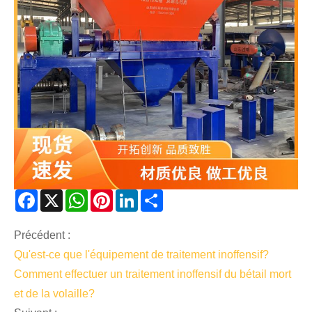
Facebook
X
WhatsApp
Pinterest
LinkedIn
Share
Précédent :
Qu'est-ce que l'équipement de traitement inoffensif?
Comment effectuer un traitement inoffensif du bétail mort
et de la volaille?