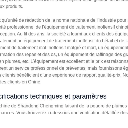
ux produits.
t qu'unité de rédaction de la norme nationale de l'industrie pou
ité professionnel de l'équipement de traitement inoffensif chino
ception. Au fil des ans, la société a fourni aux clients des équi
palement un équipement de traitement inoffensif du bétail et de l
ment de traitement mal inoffensif malgré et mort, un équipeme
ormation des repas et des os, un équipement de raffinage des g
en plumes, etc. L'équipement est excellent et le prix est raisonn
ent un service professionnel de préventes, mais fournissons é
s clients bénéficient d'une expérience de rapport qualité-prix.
des clients en Chine.
ifications techniques et paramètres
hine de Shandong Chengming faisant de la poudre de plumes est 
mances. Vous trouverez ci-dessous une ventilation détaillée de