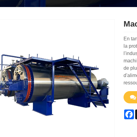
Mac
En tan
la pr
l'indu
machi
de plu
d'alim
ressou
F