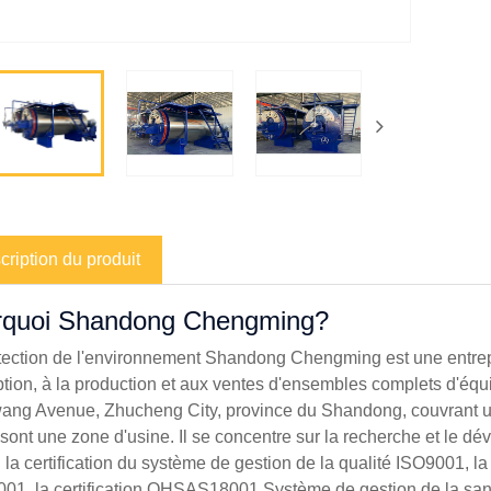
cription du produit
rquoi Shandong Chengming?
tection de l'environnement Shandong Chengming est une entrepr
tion, à la production et aux ventes d'ensembles complets d'équi
ng Avenue, Zhucheng City, province du Shandong, couvrant une
 sont une zone d'usine. Il se concentre sur la recherche et le dé
 la certification du système de gestion de la qualité ISO9001, l
01, la certification OHSAS18001 Système de gestion de la santé 