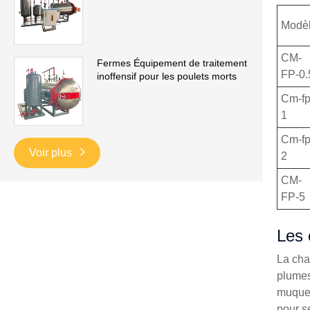
Modè
CM-
Fermes Équipement de traitement
FP-0.
inoffensif pour les poulets morts
Cm-fp
1
Cm-fp
Voir plus
2
CM-
FP-5
Les 
La cha
plumes
muqueu
pour s