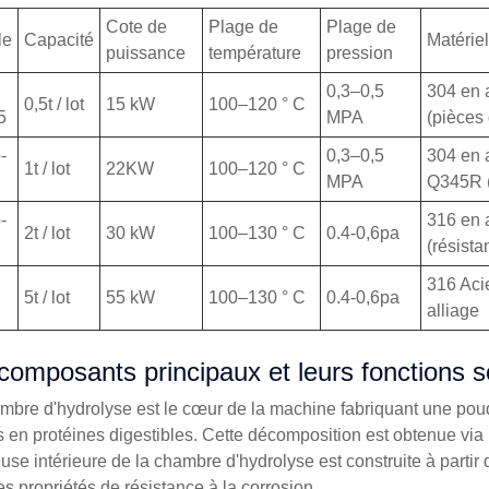
Cote de
Plage de
Plage de
le
Capacité
Matériel
puissance
température
pression
0,3–0,5
304 en 
0,5t / lot
15 kW
100–120 ° C
5
MPA
(pièces 
-
0,3–0,5
304 en 
1t / lot
22KW
100–120 ° C
MPA
Q345R (
-
316 en 
2t / lot
30 kW
100–130 ° C
0.4-0,6pa
(résista
316 Aci
5t / lot
55 kW
100–130 ° C
0.4-0,6pa
alliage
composants principaux et leurs fonctions so
mbre d'hydrolyse est le cœur de la machine fabriquant une poudr
 en protéines digestibles. Cette décomposition est obtenue via 
se intérieure de la chambre d'hydrolyse est construite à partir 
es propriétés de résistance à la corrosion.