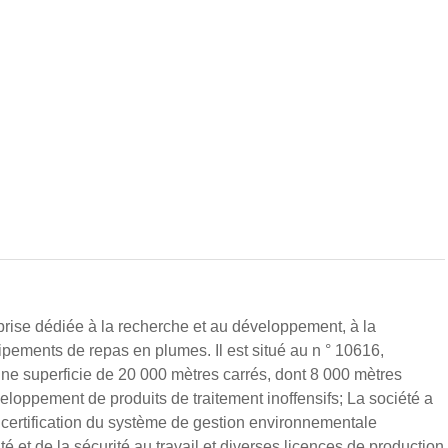
ise dédiée à la recherche et au développement, à la
pements de repas en plumes. Il est situé au n ° 10616,
 superficie de 20 000 mètres carrés, dont 8 000 mètres
veloppement de produits de traitement inoffensifs; La société a
a certification du système de gestion environnementale
et de la sécurité au travail et diverses licences de production