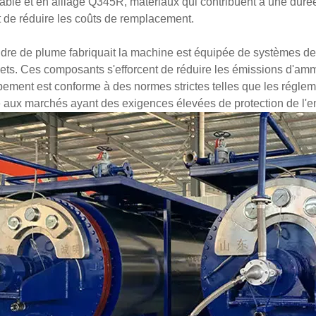
able et en alliage Q345R, matériaux qui contribuent à une durée
 de réduire les coûts de remplacement.
dre de plume fabriquait la machine est équipée de systèmes de 
ets. Ces composants s'efforcent de réduire les émissions d'am
pement est conforme à des normes strictes telles que les régl
 aux marchés ayant des exigences élevées de protection de l'