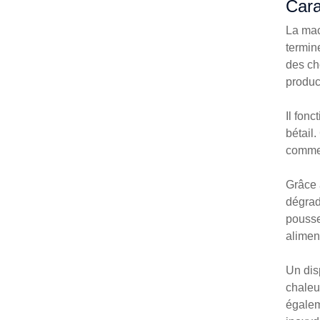
Cara
La mac
termin
des ch
produc
Il fon
bétail
comme 
Grâce 
dégrad
pousse
alimen
Un disp
chaleu
égaleme