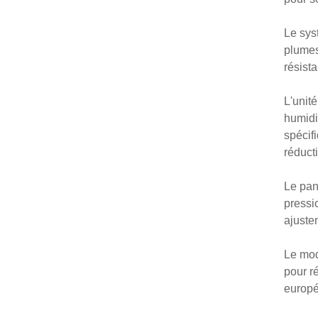
Le sys
plumes
résista
L'unit
humidi
spécifi
réduct
Le pan
pressi
ajuste
Le mod
pour r
europé