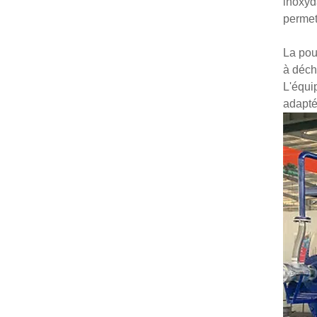
inoxyd
permet
La pou
à déch
L'équi
adapté