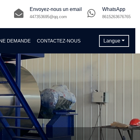
Envoyez-nous un email
WhatsApp
447353695@qq.com
8615263676765
NE DEMANDE
CONTACTEZ-NOUS
Langue