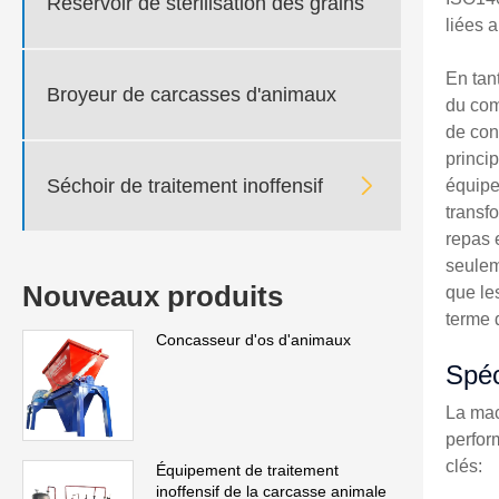
Réservoir de stérilisation des grains
liées a
En tan
Broyeur de carcasses d'animaux
du com
de con
princi

Séchoir de traitement inoffensif
équipe
transf
repas 
seulem
Nouveaux produits
que le
terme 
Concasseur d'os d'animaux
Spéc
La mac
perfor
clés:
Équipement de traitement
inoffensif de la carcasse animale