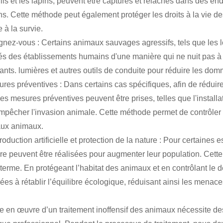
ils et les lapins, peuvent être capturés et relâchés dans des endr
s. Cette méthode peut également protéger les droits à la vie d
 à la survie.
ignez-vous : Certains animaux sauvages agressifs, tels que les lo
és des établissements humains d'une manière qui ne nuit pas à l
tants. lumières et autres outils de conduite pour réduire les do
ures préventives : Dans certains cas spécifiques, afin de réd
es mesures préventives peuvent être prises, telles que l'installat
mpêcher l'invasion animale. Cette méthode permet de contrôler 
aux animaux.
oduction artificielle et protection de la nature : Pour certaines 
ure peuvent être réalisées pour augmenter leur population. Cett
 terme. En protégeant l’habitat des animaux et en contrôlant le
es à rétablir l’équilibre écologique, réduisant ainsi les menace
e en œuvre d’un traitement inoffensif des animaux nécessite de