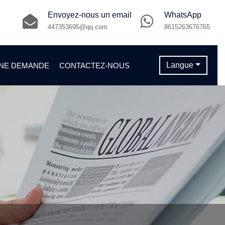
Envoyez-nous un email
WhatsApp
447353695@qq.com
8615263676765
Langue
NE DEMANDE
CONTACTEZ-NOUS