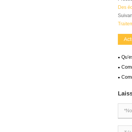
Des éq
Suivan
Traite
Act
Qu'es
mouton
Comm
amélio
Comm
l’envi
élimina
Lais