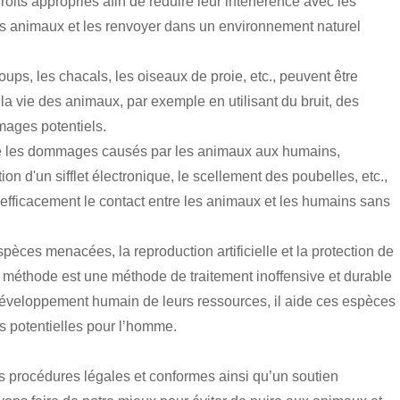
oits appropriés afin de réduire leur interférence avec les
es animaux et les renvoyer dans un environnement naturel
ups, les chacals, les oiseaux de proie, etc., peuvent être
a vie des animaux, par exemple en utilisant du bruit, des
mmages potentiels.
uire les dommages causés par les animaux aux humains,
ion d'un sifflet électronique, le scellement des poubelles, etc.,
efficacement le contact entre les animaux et les humains sans
espèces menacées, la reproduction artificielle et la protection de
e méthode est une méthode de traitement inoffensive et durable
 développement humain de leurs ressources, il aide ces espèces
s potentielles pour l’homme.
s procédures légales et conformes ainsi qu’un soutien