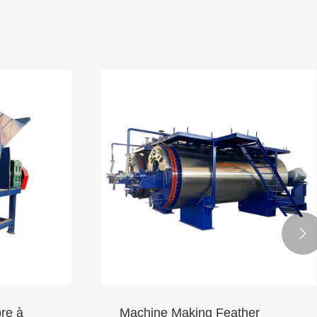

re à
Machine Making Feather