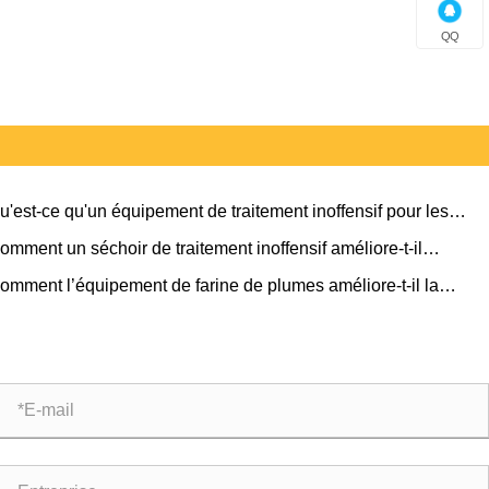
QQ
u'est-ce qu'un équipement de traitement inoffensif pour les
tons morts et pourquoi est-il essentiel
omment un séchoir de traitement inoffensif améliore-t-il
fficacité du traitement des déchets ?
omment l’équipement de farine de plumes améliore-t-il la
duction d’aliments pour animaux ?