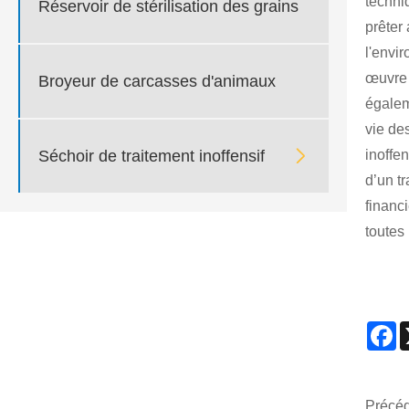
techni
Réservoir de stérilisation des grains
prêter
l'envi
œuvre 
Broyeur de carcasses d'animaux
égalem
vie de

Séchoir de traitement inoffensif
inoffe
d’un t
financ
toutes 
F
Précéd