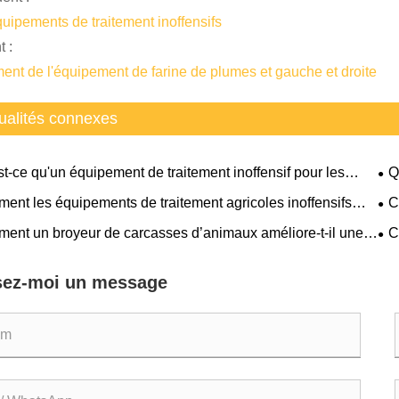
uipements de traitement inoffensifs
t :
ment de l'équipement de farine de plumes et gauche et droite
ualités connexes
t-ce qu'un équipement de traitement inoffensif pour les
Q
s morts et pourquoi est-il important
mou
ent les équipements de traitement agricoles inoffensifs
C
rent la gestion des déchets et la protection de
l’e
ent un broyeur de carcasses d’animaux améliore-t-il une
C
ronnement ?
tion sûre et efficace ?
pro
sez-moi un message