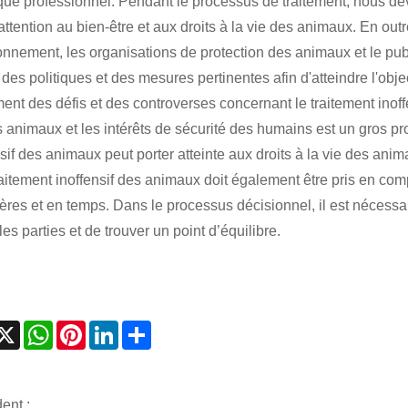
que professionnel. Pendant le processus de traitement, nous dev
 attention au bien-être et aux droits à la vie des animaux. En ou
ronnement, les organisations de protection des animaux et le publ
des politiques et des mesures pertinentes afin d'atteindre l'objec
ent des défis et des controverses concernant le traitement inoff
s animaux et les intérêts de sécurité des humains est un gros 
nsif des animaux peut porter atteinte aux droits à la vie des ani
raitement inoffensif des animaux doit également être pris en co
ières et en temps. Dans le processus décisionnel, il est nécess
les parties et de trouver un point d’équilibre.
acebook
X
WhatsApp
Pinterest
LinkedIn
Share
ent :