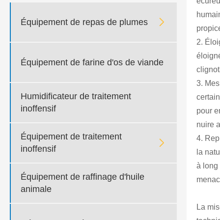
écureu
humain

Équipement de repas de plumes
propice
2. Élo
éloign
Équipement de farine d'os de viande
cligno
3. Mes
Humidificateur de traitement
certain
inoffensif
pour e
nuire 
Équipement de traitement
4. Repr

inoffensif
la nat
à long
Équipement de raffinage d'huile
menacé
animale
La mis